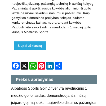
naujovišką dizainą, pažangią techniką ir aukštą kokybę.
Pagaminta iš aukščiausios kokybės aliuminio, ši golfo
lazda pasižymi išskirtiniu našumu ir patvarumu. Kaip
gamyklos didmeninės prekybos tiekėjas, siūlome
konkurencingas kainas, neprarandant kokybės.
Patobulinkite savo žaidimą naudodami 1 medinį golfo
klubą iš Albatross Sports.
Siųsti užklausą
Facebook
X
WhatsApp
Pinterest
LinkedIn
Share
Prekės aprašymas
Albatross Sports Golf Driver yra revoliucinis 1
medžio golfo lazdas, demonstruojantis mūsų
įsipareigojimą siekti naujoviško dizaino, pažangios