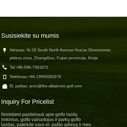
Susisiekite su mumis
Adresas: Nr.29 South North Avenue Hua’an Ekonominės
plėtros zona, Zhangdžou, Fujian provincija, Kinija
Tel:
+86-596-7361872
Telefonas:
+86-19959282676
El. paštas:
jecin@the-albatross-golf.com
Inquiry For Pricelist
Norėdami pasiteirauti apie golfo lazdų
rinkinius, golfo vairuotojus ir parkų golfo
lazdas, pateikite savo el. pašto adresą ir mes