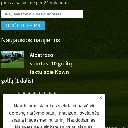
jums atsakysime per 24 valandas.
Naujausios naujienos
Albatroso
Albatroso
sportas: 10 greitų
sportinis
faktų apie Kown
džiaugsmas Wu Ashun
golfą (1 dalis)
pergale „Volvo China 
X
Naudojame slapukus siekdami pasiūlyti
geresnę naršymo patirtį, analizuoti svetainės
srautą ir suasmeninti turinį. Naudodamiesi
šia svetaine sutinkate su mūsų slapukų