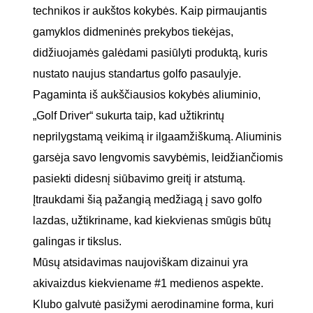
technikos ir aukštos kokybės. Kaip pirmaujantis
gamyklos didmeninės prekybos tiekėjas,
didžiuojamės galėdami pasiūlyti produktą, kuris
nustato naujus standartus golfo pasaulyje.
Pagaminta iš aukščiausios kokybės aliuminio,
„Golf Driver“ sukurta taip, kad užtikrintų
neprilygstamą veikimą ir ilgaamžiškumą. Aliuminis
garsėja savo lengvomis savybėmis, leidžiančiomis
pasiekti didesnį siūbavimo greitį ir atstumą.
Įtraukdami šią pažangią medžiagą į savo golfo
lazdas, užtikriname, kad kiekvienas smūgis būtų
galingas ir tikslus.
Mūsų atsidavimas naujoviškam dizainui yra
akivaizdus kiekviename #1 medienos aspekte.
Klubo galvutė pasižymi aerodinamine forma, kuri