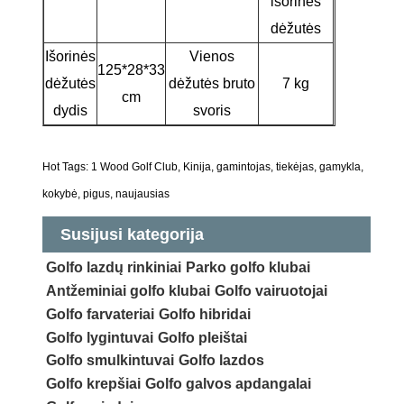
išorinės
dėžutės
Išorinės
Vienos
125*28*33
dėžutės
dėžutės bruto
7 kg
cm
dydis
svoris
Hot Tags: 1 Wood Golf Club, Kinija, gamintojas, tiekėjas, gamykla,
kokybė, pigus, naujausias
Susijusi kategorija
Golfo lazdų rinkiniai
Parko golfo klubai
Antžeminiai golfo klubai
Golfo vairuotojai
Golfo farvateriai
Golfo hibridai
Golfo lygintuvai
Golfo pleištai
Golfo smulkintuvai
Golfo lazdos
Golfo krepšiai
Golfo galvos apdangalai