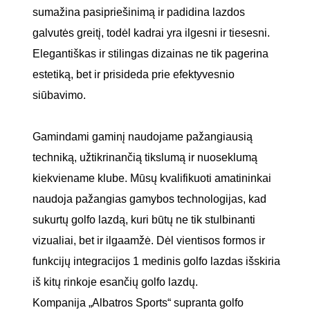
sumažina pasipriešinimą ir padidina lazdos
galvutės greitį, todėl kadrai yra ilgesni ir tiesesni.
Elegantiškas ir stilingas dizainas ne tik pagerina
estetiką, bet ir prisideda prie efektyvesnio
siūbavimo.
Gamindami gaminį naudojame pažangiausią
techniką, užtikrinančią tikslumą ir nuoseklumą
kiekviename klube. Mūsų kvalifikuoti amatininkai
naudoja pažangias gamybos technologijas, kad
sukurtų golfo lazdą, kuri būtų ne tik stulbinanti
vizualiai, bet ir ilgaamžė. Dėl vientisos formos ir
funkcijų integracijos 1 medinis golfo lazdas išskiria
iš kitų rinkoje esančių golfo lazdų.
Kompanija „Albatros Sports“ supranta golfo