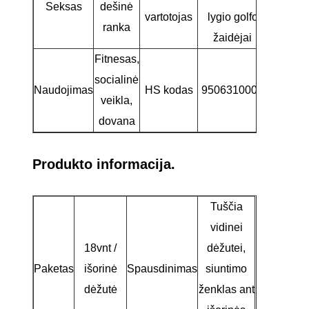
Seksas
dešinė
vartotojas
lygio golfo
ranka
žaidėjai
Fitnesas,
socialinė
Naudojimas
HS kodas
9506310000
veikla,
dovana
Produkto informacija.
Tuščia
vidinei
18vnt /
dėžutei,
Paketas
išorinė
Spausdinimas
siuntimo
dėžutė
ženklas ant