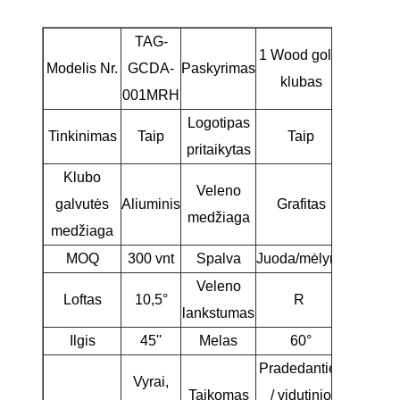
TAG-
1 Wood golfo
Modelis Nr.
GCDA-
Paskyrimas
klubas
001MRH
Logotipas
Tinkinimas
Taip
Taip
pritaikytas
Klubo
Veleno
galvutės
Aliuminis
Grafitas
medžiaga
medžiaga
MOQ
300 vnt
Spalva
Juoda/mėlyna
Veleno
Loftas
10,5°
R
lankstumas
Ilgis
45''
Melas
60°
Pradedantieji
Vyrai,
Taikomas
/ vidutinio