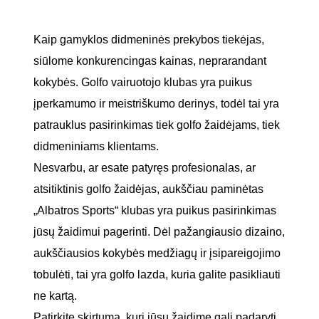
Kaip gamyklos didmeninės prekybos tiekėjas,
siūlome konkurencingas kainas, neprarandant
kokybės. Golfo vairuotojo klubas yra puikus
įperkamumo ir meistriškumo derinys, todėl tai yra
patrauklus pasirinkimas tiek golfo žaidėjams, tiek
didmeniniams klientams.
Nesvarbu, ar esate patyręs profesionalas, ar
atsitiktinis golfo žaidėjas, aukščiau paminėtas
„Albatros Sports“ klubas yra puikus pasirinkimas
jūsų žaidimui pagerinti. Dėl pažangiausio dizaino,
aukščiausios kokybės medžiagų ir įsipareigojimo
tobulėti, tai yra golfo lazda, kuria galite pasikliauti
ne kartą.
Patirkite skirtumą, kurį jūsų žaidime gali padaryti