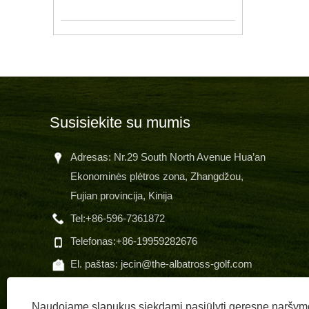
Susisiekite su mumis
Adresas: Nr.29 South North Avenue Hua’an
Ekonominės plėtros zona, Zhangdžou,
Fujian provincija, Kinija
altr
Tel:
+86-596-7361872
dar
Telefonas:
+86-19959282676
El. paštas:
jecin@the-albatross-golf.com
Naudojame slapukus siekdami pasiūlyti geresnę naršymo p