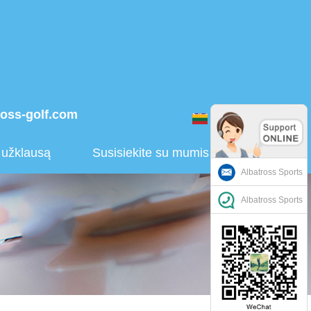
ross-golf.com
Lietuvos
i užklausą
Susisiekite su mumis
Albatross Sports
Albatross Sports