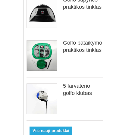
praktikos tinklas
Golfo pataikymo
praktikos tinklas
5 farvaterio
golfo klubas
Visi nauji produktai