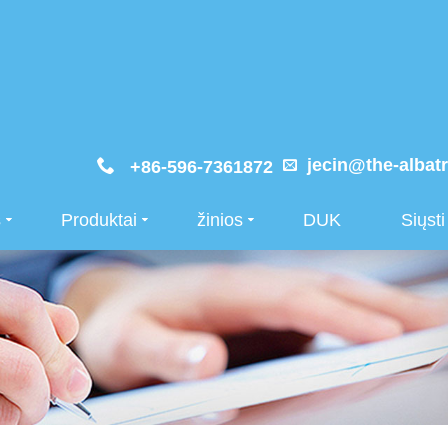
jecin@the-albat
+86-596-7361872
s
Produktai
žinios
DUK
Siųst