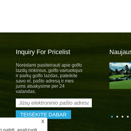
Inquiry For Pricelist
Naujaus
Norėdami pasiteirauti apie golfo
Nauja vienoda nauja viltis
lazdų rinkinius, golfo vairuotojus
Su „New Hope“ išleista nauja vasaros
ir parkų golfo lazdas, pateikite
uniforma. Siekdami laikytis bendrovės
savo el. pašto adresą ir mes
pagrindinių „kūrybingų, sąžiningų,
jums atsakysime per 24
uistiškų, dalijimosi“ vertybių, „Albatross Sports“
valandas.
buotojai visada teiks puikias paslaugas mūsų klientams.
X
atirtį, analizuoti