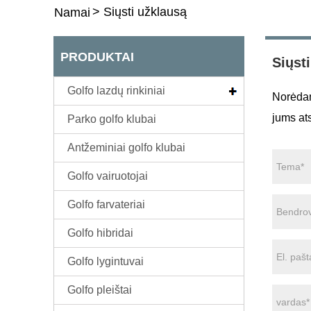
>
Siųsti užklausą
Namai
PRODUKTAI
Siųst
Golfo lazdų rinkiniai
Norėdami
jums at
Parko golfo klubai
Antžeminiai golfo klubai
Golfo vairuotojai
Golfo farvateriai
Golfo hibridai
Golfo lygintuvai
Golfo pleištai