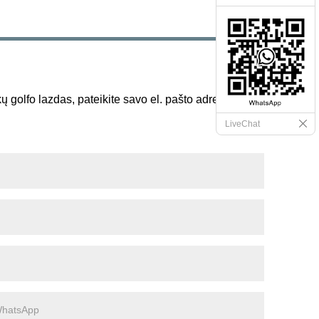
kų golfo lazdas, pateikite savo el. pašto adresą ir mes
LiveChat