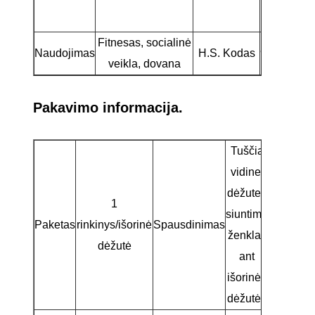
glaistas
Fitnesas, socialinė
Naudojimas
H.S. Kodas
95063100
veikla, dovana
Pakavimo informacija.
Tuščia
vidinei
dėžutei,
1
siuntimo
Paketas
rinkinys/išorinė
Spausdinimas
ženklas
dėžutė
ant
išorinės
dėžutės