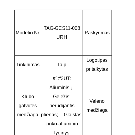
Golfo laz
rinkinys
TAG-GCS11-003
Modelio Nr.
Paskyrimas
vidutinio
URH
lygio
žaidėjam
Logotipas
Tinkinimas
Taip
Taip
pritaikytas
#1#3UT:
Aliuminis；
Klubo
Geležis:
Veleno
galvutės
nerūdijantis
Grafitas
medžiaga
medžiaga
plienas; Glaistas:
cinko-aliuminio
lydinys