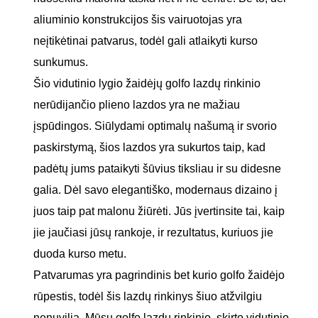
aliuminio konstrukcijos šis vairuotojas yra
neįtikėtinai patvarus, todėl gali atlaikyti kurso
sunkumus.
Šio vidutinio lygio žaidėjų golfo lazdų rinkinio
nerūdijančio plieno lazdos yra ne mažiau
įspūdingos. Siūlydami optimalų našumą ir svorio
paskirstymą, šios lazdos yra sukurtos taip, kad
padėtų jums pataikyti šūvius tiksliau ir su didesne
galia. Dėl savo elegantiško, modernaus dizaino į
juos taip pat malonu žiūrėti. Jūs įvertinsite tai, kaip
jie jaučiasi jūsų rankoje, ir rezultatus, kuriuos jie
duoda kurso metu.
Patvarumas yra pagrindinis bet kurio golfo žaidėjo
rūpestis, todėl šis lazdų rinkinys šiuo atžvilgiu
nenuvilia. Mūsų golfo lazdų rinkinio, skirto vidutinio