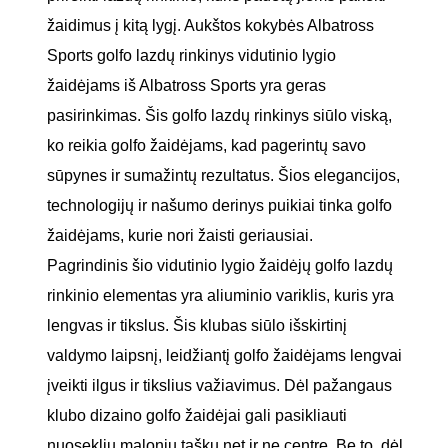
žaidimus į kitą lygį. Aukštos kokybės Albatross
Sports golfo lazdų rinkinys vidutinio lygio
žaidėjams iš Albatross Sports yra geras
pasirinkimas. Šis golfo lazdų rinkinys siūlo viską,
ko reikia golfo žaidėjams, kad pagerintų savo
sūpynes ir sumažintų rezultatus. Šios elegancijos,
technologijų ir našumo derinys puikiai tinka golfo
žaidėjams, kurie nori žaisti geriausiai.
Pagrindinis šio vidutinio lygio žaidėjų golfo lazdų
rinkinio elementas yra aliuminio variklis, kuris yra
lengvas ir tikslus. Šis klubas siūlo išskirtinį
valdymo laipsnį, leidžiantį golfo žaidėjams lengvai
įveikti ilgus ir tikslius važiavimus. Dėl pažangaus
klubo dizaino golfo žaidėjai gali pasikliauti
nuosekliu maloniu tašku net ir ne centre. Be to, dėl