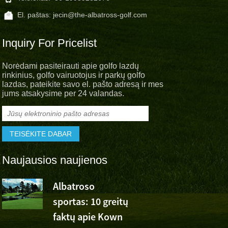
El. paštas:
jecin@the-albatross-golf.com
Inquiry For Pricelist
Norėdami pasiteirauti apie golfo lazdų
rinkinius, golfo vairuotojus ir parkų golfo
lazdas, pateikite savo el. pašto adresą ir mes
jums atsakysime per 24 valandas.
Naujausios naujienos
Albatroso
Albatroso
sportas: 10 greitų
sportinis
faktų apie Kown
džiaugsmas Wu Ashun