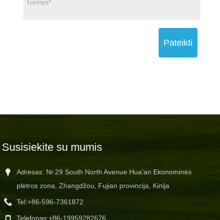
Pateikti
Susisiekite su mumis
Adresas: Nr.29 South North Avenue Hua’an Ekonominės
plėtros zona, Zhangdžou, Fujian provincija, Kinija
Tel:
+86-596-7361872
Telefonas:
+86-19959282676