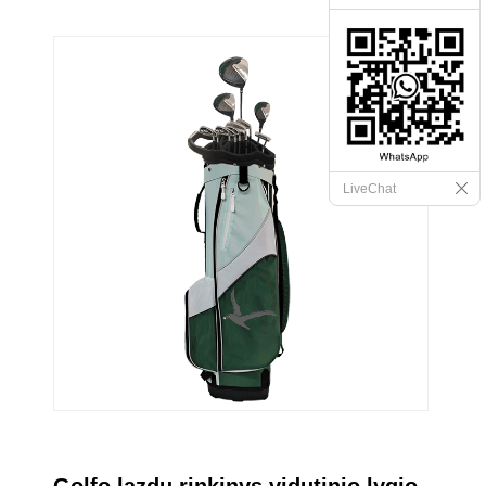
LiveChat
Golfo lazdų rinkinys vidutinio lygio