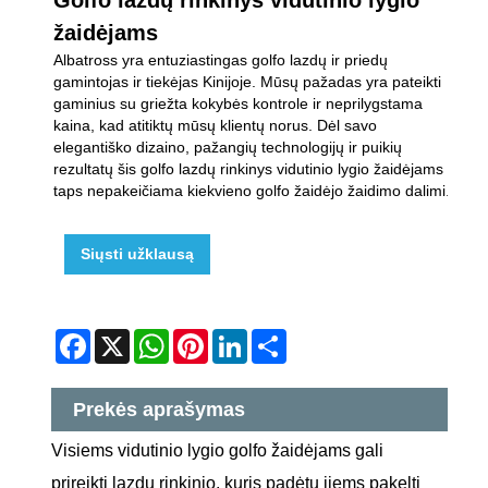
žaidėjams
Albatross yra entuziastingas golfo lazdų ir priedų
gamintojas ir tiekėjas Kinijoje. Mūsų pažadas yra pateikti
gaminius su griežta kokybės kontrole ir neprilygstama
kaina, kad atitiktų mūsų klientų norus. Dėl savo
elegantiško dizaino, pažangių technologijų ir puikių
rezultatų šis golfo lazdų rinkinys vidutinio lygio žaidėjams
taps nepakeičiama kiekvieno golfo žaidėjo žaidimo dalimi.
Siųsti užklausą
Facebook
X
WhatsApp
Pinterest
LinkedIn
Share
Prekės aprašymas
Visiems vidutinio lygio golfo žaidėjams gali
prireikti lazdų rinkinio, kuris padėtų jiems pakelti