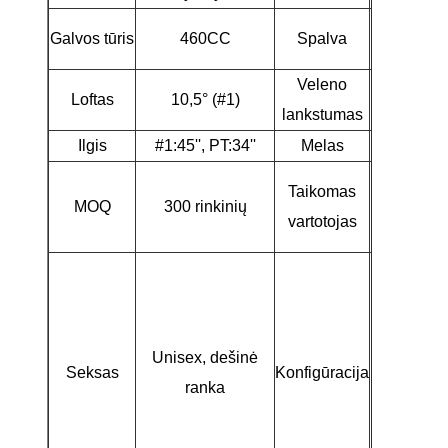
Tamsiai
Galvos tūris
460CC
Spalva
žalia
Veleno
Loftas
10,5° (#1)
SR
lankstumas
Ilgis
#1:45'', PT:34''
Melas
58° (#1)
Vidutinio
Taikomas
MOQ
300 rinkinių
lygio golf
vartotojas
žaidėjai
1 *
vairuotoja
1 *
Unisex, dešinė
farvateris,
Seksas
Konfigūracija
ranka
* hibridas,
* geležis, 2
pleištai 1 