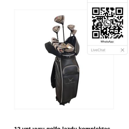
LiveChat
12 vnt vyrų golfo lazdų komplektas