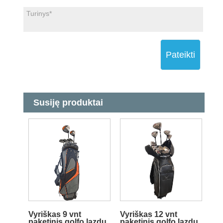
Pateikti
Susiję produktai
Vyriškas 9 vnt
Vyriškas 12 vnt
paketinis golfo lazdų
paketinis golfo lazdų