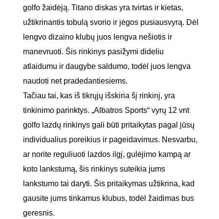
golfo žaidėją. Titano diskas yra tvirtas ir kietas,
užtikrinantis tobulą svorio ir jėgos pusiausvyrą. Dėl
lengvo dizaino klubų juos lengva nešiotis ir
manevruoti. Šis rinkinys pasižymi dideliu
atlaidumu ir daugybe saldumo, todėl juos lengva
naudoti net pradedantiesiems.
Tačiau tai, kas iš tikrųjų išskiria šį rinkinį, yra
tinkinimo parinktys. „Albatros Sports“ vyrų 12 vnt
golfo lazdų rinkinys gali būti pritaikytas pagal jūsų
individualius poreikius ir pageidavimus. Nesvarbu,
ar norite reguliuoti lazdos ilgį, gulėjimo kampą ar
koto lankstumą, šis rinkinys suteikia jums
lankstumo tai daryti. Šis pritaikymas užtikrina, kad
gausite jums tinkamus klubus, todėl žaidimas bus
geresnis.