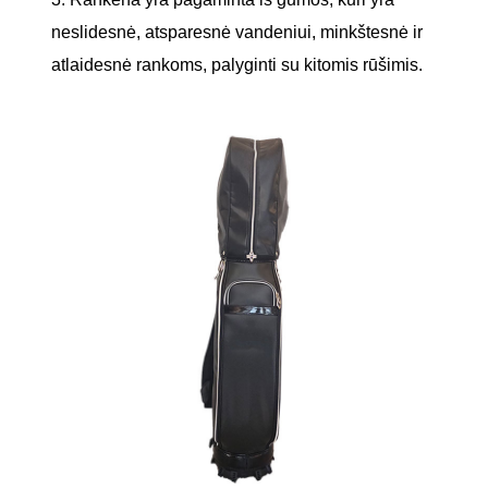
neslidesnė, atsparesnė vandeniui, minkštesnė ir
atlaidesnė rankoms, palyginti su kitomis rūšimis.