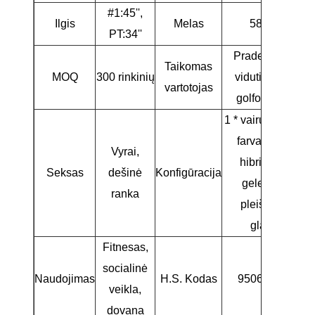
#1:45'',
Ilgis
Melas
58° (#1)
PT:34''
Pradedantieji /
Taikomas
MOQ
300 rinkinių
vidutinio lygio
vartotojas
golfo žaidėjai
1 * vairuotojas, 2 *
farvateris, 1 *
Vyrai,
hibridas, 5 *
Seksas
dešinė
Konfigūracija
geležis, 2 *
ranka
pleištas, 1 *
glaistas
Fitnesas,
socialinė
Naudojimas
H.S. Kodas
9506310000
veikla,
dovana