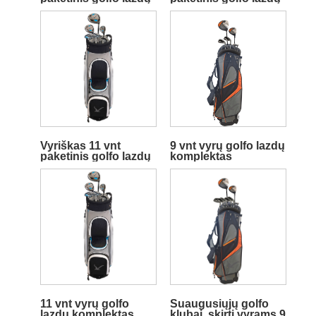
rinkinys
rinkinys
Vyriškas 11 vnt
9 vnt vyrų golfo lazdų
paketinis golfo lazdų
komplektas
rinkinys
11 vnt vyrų golfo
Suaugusiųjų golfo
lazdų komplektas
klubai, skirti vyrams 9