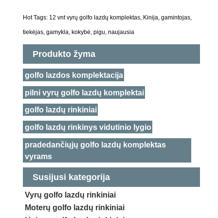
Hot Tags: 12 vnt vyrų golfo lazdų komplektas, Kinija, gamintojas,
tiekėjas, gamykla, kokybė, pigu, naujausia
Produkto žyma
golfo lazdos komplektacija
pilni vyrų golfo lazdų komplektai
golfo lazdų rinkiniai
golfo lazdų rinkinys vidutinio lygio
pradedančiųjų golfo lazdų komplektas
vyrams
Susijusi kategorija
Vyrų golfo lazdų rinkiniai
Moterų golfo lazdų rinkiniai