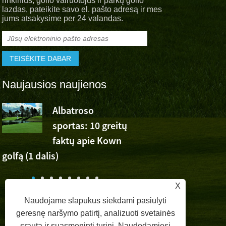
rinkinius, golfo vairuotojus ir parkų golfo
lazdas, pateikite savo el. pašto adresą ir mes
jums atsakysime per 24 valandas.
Naujausios naujienos
Albatroso
Albatroso
sportas: 10 greitų
sportinis
faktų apie Kown
džiaugsmas Wu Ashun
golfą (1 dalis)
pergale „Volvo China 
X
Naudojame slapukus siekdami pasiūlyti
geresnę naršymo patirtį, analizuoti svetainės
srautą ir suasmeninti turinį. Naudodamiesi