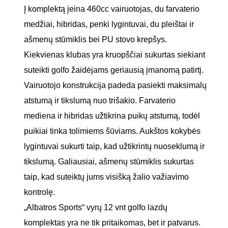
Į komplektą įeina 460cc vairuotojas, du farvaterio
medžiai, hibridas, penki lygintuvai, du pleištai ir
ašmenų stūmiklis bei PU stovo krepšys.
Kiekvienas klubas yra kruopščiai sukurtas siekiant
suteikti golfo žaidėjams geriausią įmanomą patirtį.
Vairuotojo konstrukcija padeda pasiekti maksimalų
atstumą ir tikslumą nuo trišakio. Farvaterio
mediena ir hibridas užtikrina puikų atstumą, todėl
puikiai tinka tolimiems šūviams. Aukštos kokybės
lygintuvai sukurti taip, kad užtikrintų nuoseklumą ir
tikslumą. Galiausiai, ašmenų stūmiklis sukurtas
taip, kad suteiktų jums visišką žalio važiavimo
kontrolę.
„Albatros Sports“ vyrų 12 vnt golfo lazdų
komplektas yra ne tik pritaikomas, bet ir patvarus.