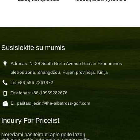
kūriniai
Susisiekite su mumis
Adresas: Nr.29 South North Avenue Hua’an Ekonominės
plėtros zona, Zhangdžou, Fujian provincija, Kinija
Tel:
+86-596-7361872
Telefonas:
+86-19959282676
El. paštas:
jecin@the-albatross-golf.com
Inquiry For Pricelist
Norėdami pasiteirauti apie golfo lazdų