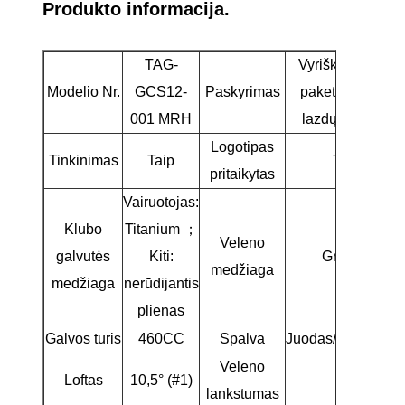
Produkto informacija.
TAG-
Vyriškas 12 vnt
Modelio Nr.
GCS12-
Paskyrimas
paketinis golfo
001 MRH
lazdų rinkinys
Logotipas
Tinkinimas
Taip
Taip
pritaikytas
Vairuotojas:
Klubo
Titanium ；
Veleno
galvutės
Kiti:
Grafitas
medžiaga
medžiaga
nerūdijantis
plienas
Galvos tūris
460CC
Spalva
Juodas/veidrodini
Veleno
Loftas
10,5° (#1)
S
lankstumas