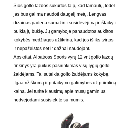
Šios golfo lazdos sukurtos taip, kad tarnautų, todėl
jas bus galima naudoti daugelį metų. Lengvas
dizainas padeda sumažinti susidėvėjimą ir išlaikyti
puikią jų būklę. Jų gamyboje panaudotos aukštos
kokybės medžiagos užtikrina, kad jos išliks tvirtos
ir nepažeistos net ir dažnai naudojant.
Apskritai, Albatross Sports vyrų 12 vnt golfo lazdų
rinkinys yra puikus pasirinkimas visų lygių golfo
žaidėjams. Tai suteikia golfo žaidėjams kokybę,
ilgaamžiškumą ir pritaikymo galimybes už priimtiną
kainą. Jei turite klausimų apie mūsų gaminius,
nedvejodami susisiekite su mumis.