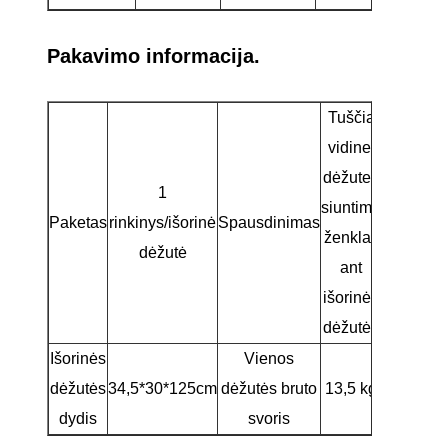
Pakavimo informacija.
Tuščia
vidinei
dėžutei,
1
siuntimo
Paketas
rinkinys/išorinė
Spausdinimas
ženklas
dėžutė
ant
išorinės
dėžutės
Išorinės
Vienos
dėžutės
34,5*30*125cm
dėžutės bruto
13,5 kg
dydis
svoris