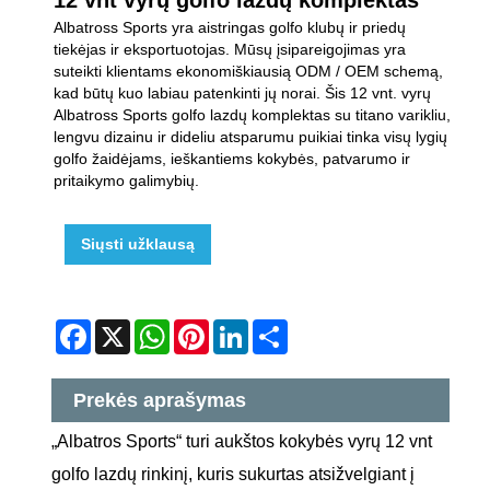
Albatross Sports yra aistringas golfo klubų ir priedų
tiekėjas ir eksportuotojas. Mūsų įsipareigojimas yra
suteikti klientams ekonomiškiausią ODM / OEM schemą,
kad būtų kuo labiau patenkinti jų norai. Šis 12 vnt. vyrų
Albatross Sports golfo lazdų komplektas su titano varikliu,
lengvu dizainu ir dideliu atsparumu puikiai tinka visų lygių
golfo žaidėjams, ieškantiems kokybės, patvarumo ir
pritaikymo galimybių.
Siųsti užklausą
Facebook
X
WhatsApp
Pinterest
LinkedIn
Share
Prekės aprašymas
„Albatros Sports“ turi aukštos kokybės vyrų 12 vnt
golfo lazdų rinkinį, kuris sukurtas atsižvelgiant į