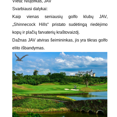
Vieta: Niujorkas, JAV
Svarbiausi dalykai:
Kaip vienas seniausių golfo klubų JAV,
„Shinnecock Hills“ pristato sudėtingą riedėjimo
kopų ir plačių farvaterių kraštovaizdį.
Dažnas JAV atviras šeimininkas, jis yra tikras golfo
elito išbandymas.