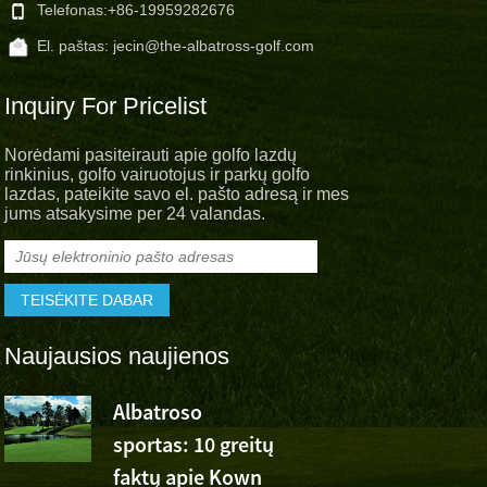
Telefonas:
+86-19959282676
El. paštas:
jecin@the-albatross-golf.com
Inquiry For Pricelist
Norėdami pasiteirauti apie golfo lazdų
rinkinius, golfo vairuotojus ir parkų golfo
lazdas, pateikite savo el. pašto adresą ir mes
jums atsakysime per 24 valandas.
Naujausios naujienos
Albatroso
Albatroso
sportas: 10 greitų
sportinis
faktų apie Kown
džiaugsmas Wu Ashun