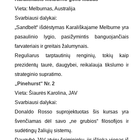
Vieta: Melburnas, Australija
Svarbiausi dalykai:
„Sandbelt“ išdėstymas Karališkajame Melburne yra
pasaulinio lygio, pasižymintis banguojančiais
farvateriais ir greitais žalumynais.
Reguliarus tarptautinių renginių, tokių kaip
prezidentų taurė, daugybei, reikalauja tikslumo ir
strateginio supratimo.
„Pinehurst“ Nr. 2
Vieta: Šiaurės Karolina, JAV
Svarbiausi dalykai:
Donaldo Rosso suprojektuotas šis kursas yra
švenčiamas dėl savo „ne grubios“ filosofijos ir
sudėtingų žaliųjų sistemų.
Daugybė JAV atvirų šeimininkų, jis išlieka vienas iš