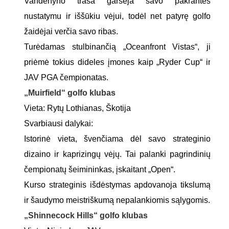
Vandenyno trasa garsėja savo pakrantės
nustatymu ir iššūkiu vėjui, todėl net patyrę golfo
žaidėjai verčia savo ribas.
Turėdamas stulbinančią „Oceanfront Vistas“, ji
priėmė tokius dideles įmones kaip „Ryder Cup“ ir
JAV PGA čempionatas.
„Muirfield“ golfo klubas
Vieta: Rytų Lothianas, Škotija
Svarbiausi dalykai:
Istorinė vieta, švenčiama dėl savo strateginio
dizaino ir kaprizingų vėjų. Tai palanki pagrindinių
čempionatų šeimininkas, įskaitant „Open“.
Kurso strateginis išdėstymas apdovanoja tikslumą
ir šaudymo meistriškumą nepalankiomis sąlygomis.
„Shinnecock Hills“ golfo klubas