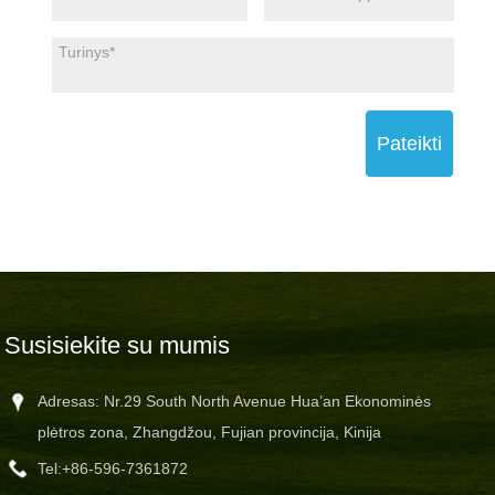
Pateikti
Susisiekite su mumis
Adresas: Nr.29 South North Avenue Hua’an Ekonominės
plėtros zona, Zhangdžou, Fujian provincija, Kinija
Tel:
+86-596-7361872