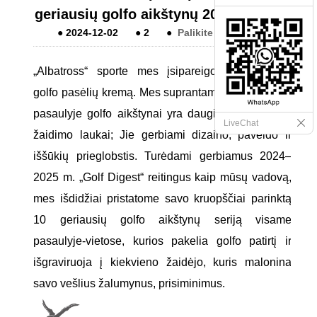
geriausių golfo aikštynų 2024–2025 m.
●
2024-12-02
●
2
●
Palikite man žinutę
„Albatross“ sporte mes įsipareigojome pagerbti
golfo pasėlių kremą. Mes suprantame, kad geriausi
pasaulyje golfo aikštynai yra daugiau nei vien tik
LiveChat
žaidimo laukai; Jie gerbiami dizaino, paveldo ir
iššūkių prieglobstis. Turėdami gerbiamus 2024–
2025 m. „Golf Digest“ reitingus kaip mūsų vadovą,
mes išdidžiai pristatome savo kruopščiai parinktą
10 geriausių golfo aikštynų seriją visame
pasaulyje-vietose, kurios pakelia golfo patirtį ir
išgraviruoja į kiekvieno žaidėjo, kuris malonina
savo vešlius žalumynus, prisiminimus.