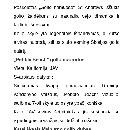
Paskelbtas „Golfo namuose“, St Andrews iššūkis
golfo žaidėjams su natūralia vėjo dinamika ir
taktiniu išdėstymu.
Kelio skylė yra legendinis išbandymas, o kurso
atviras nuorodų stilius siūlo esminę Škotijos golfo
patirtį.
„Pebble Beach“ golfo nuorodos
Vieta: Kalifornija, JAV
Svarbiausi dalykai:
Siūlydamas kvapą gniaužiančias Ramiojo
vandenyno vaizdus, ​​„Pebble Beach“ vizualiai
stulbina. 7-oji skylė uolos yra ypač ikoniška.
Kaip JAV atviras šeimininkas, jis susituokia su
įspūdingais peizažais su didžiuliu iššūkiu.
Karališkasis Melburno golfo klubas