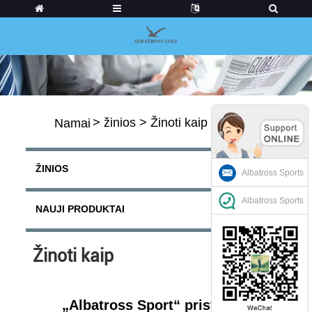
>
žinios
>
Žinoti kaip
Namai
ŽINIOS
Albatross Sports
Albatross Sports
NAUJI PRODUKTAI
Žinoti kaip
„Albatross Sport“ pristato: 10