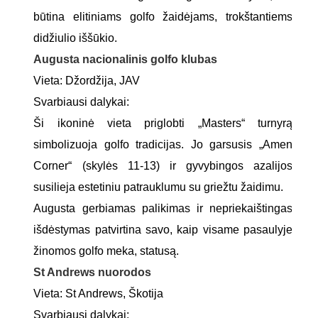
būtina elitiniams golfo žaidėjams, trokštantiems
didžiulio iššūkio.
Augusta nacionalinis golfo klubas
Vieta: Džordžija, JAV
Svarbiausi dalykai:
Ši ikoninė vieta priglobti „Masters“ turnyrą
simbolizuoja golfo tradicijas. Jo garsusis „Amen
Corner“ (skylės 11-13) ir gyvybingos azalijos
susilieja estetiniu patrauklumu su griežtu žaidimu.
Augusta gerbiamas palikimas ir nepriekaištingas
išdėstymas patvirtina savo, kaip visame pasaulyje
žinomos golfo meka, statusą.
St Andrews nuorodos
Vieta: St Andrews, Škotija
Svarbiausi dalykai: