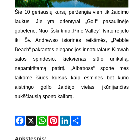
Šie 10 geriausių kursų peržengia vien tik žaidimo
laukus; Jie yra orientyrai „Golf“ pasaulinėje
gobelene. Nuo išskirtinio „Pine Valley“, tvirto reljefo
iki Šv. Andrewso istorinės reikšmės, „Pebble
Beach“ pakrantės elegancijos ir natūralaus Kiawah
salos spindesio, kiekvienas siūlo unikalią,
nepamirštamą patirtį. „Albatross“ sporte mes
laikome šiuos kursus kaip esmines bet kurio
aistringo golfo žaidėjo vietas, įkūnijančias
aukščiausią sporto kalibrą.
Facebook
X
WhatsApp
Pinterest
LinkedIn
Share
Ankstesnis: