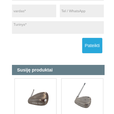
Pateikti
Susiję produktai