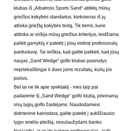
klubas iš „Albatross Sports Sand“ atitiktų mūsų
griežtus kokybės standartus, kiekvienas iš jų
atlieka griežtą kokybės testą. Tik tiems, kurie
atitinka ar viršija mūsų griežtus kriterijus, leidžiama
palikti gamyklą ir patekti į jūsų vietinę profesionalų
parduotuvę. Tai reiškia, kad galite patikėti, kad jūsų
naujas „Sand Wedge“ golfo klubas pasirodys
nepriekaištingai ir duos jums rezultatų, kurių jūs
poilsis.
Bet tai ne tik apie spektaklį - mes taip pat
padarėme šį „Sand Wedge“ golfo klubą, prieinamą
visų lygių golfo žaidėjams. Naudodamiesi
didmenine kainodara, galite patekti į aukščiausio
lygio smėlio pleištą, nesulaužydami banko.
Nesvarbu, ar esate patyręs profesionalas, ar tik