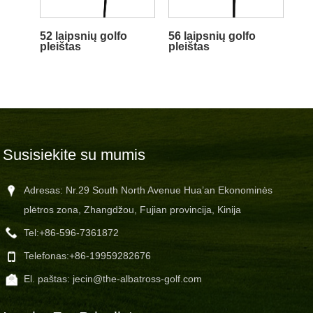
52 laipsnių golfo
56 laipsnių golfo
pleištas
pleištas
Susisiekite su mumis
Adresas: Nr.29 South North Avenue Hua’an Ekonominės
plėtros zona, Zhangdžou, Fujian provincija, Kinija
Tel:
+86-596-7361872
Telefonas:
+86-19959282676
El. paštas:
jecin@the-albatross-golf.com