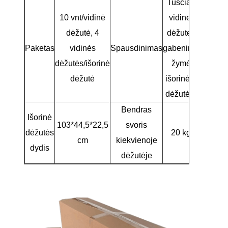
Tuščias
10 vnt/vidinė
vidinei
dėžutė, 4
dėžutei,
Paketas
vidinės
Spausdinimas
gabenimo
dėžutės/išorinė
žymė
dėžutė
išorinėje
dėžutėje
Bendras
Išorinė
103*44,5*22,5
svoris
dėžutės
20 kg
cm
kiekvienoje
dydis
dėžutėje