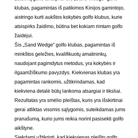
klubas, pagamintas iš patikimos Kinijos gamintojo,
aistringo kurti aukštos kokybės golfo klubus, kurie
atsispirks žaidimo, būtina bet kokiam rimtam golfo
žaidėjui.
Šis „Sand Wedge“ golfo klubas, pagamintas iš
minkštos geležies, kvalifikuotų amatininkų,
naudojant pagimdytus metodus, yra kokybės ir
ilgaamžiškumo pavyzdys. Kiekvienas klubas yra
pagamintas rankomis, užtikrindamas, kad
kiekviena detalė būtų lankoma atsargiai ir tiksliai.
Rezultatas yra smėlio pleištas, kuris yra išskirtinai
gerai atliktas visomis sąlygomis, suteikdamas jums
pranašumą, kurio jums reikia norint pasisekti golfo
aikštyne.
Siekdami užtikrinti, kad kiekvienas pleišto golfo