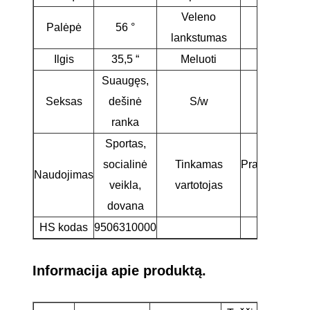
Veleno
Palėpė
56 °
R
lankstumas
Ilgis
35,5 “
Meluoti
64 °
Suaugęs,
Seksas
dešinė
S/w
D3
ranka
Sportas,
socialinė
Tinkamas
Pradedantysis
Naudojimas
veikla,
vartotojas
golfo žaid
dovana
HS kodas
9506310000
Informacija apie produktą.