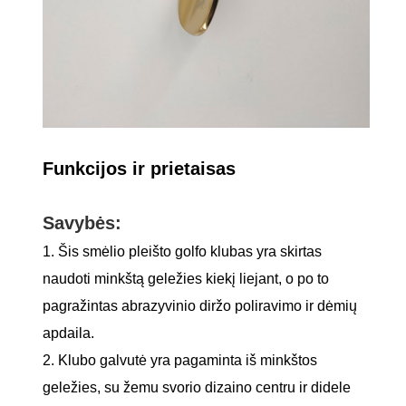
Funkcijos ir prietaisas
Savybės:
1. Šis smėlio pleišto golfo klubas yra skirtas
naudoti minkštą geležies kiekį liejant, o po to
pagražintas abrazyvinio diržo poliravimo ir dėmių
apdaila.
2. Klubo galvutė yra pagaminta iš minkštos
geležies, su žemu svorio dizaino centru ir didele