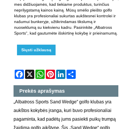
mes didžiuojamės, kad tiekiame produktus, turinčius
neprilygstamą kainos kainą. Mūsų smėlio pleišto golfo
klubas yra profesionaliai sukurtas aukštesnei kontrolei ir
našumui bunkeryje, užtikrindamas tikslumą ir
nuoseklumą su kiekvienu kadru. Pasirinkite „Albatross
Sports“, kad gautumėte išskirtinę kokybę ir prieinamumą.
Siųsti užklausą
Facebook
X
WhatsApp
Pinterest
LinkedIn
Share
Prekės aprašymas
„Albatross Sports Sand Wedge“ golfo klubas yra
aukštos kokybės įranga, kuri buvo profesionaliai
pagaminta, kad padėtų jums pasiekti puikų trumpą
žaidimą golfo aikštyne. Šis „Sand Wedge“ golfo