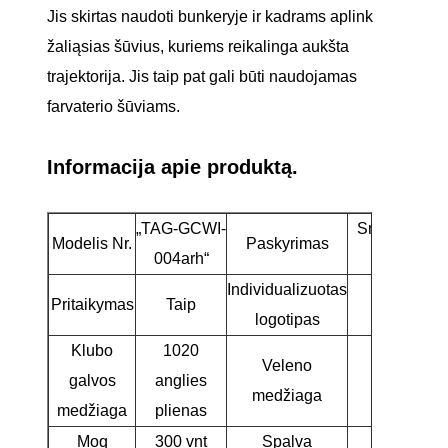
Jis skirtas naudoti bunkeryje ir kadrams aplink
žaliąsias šūvius, kuriems reikalinga aukšta
trajektorija. Jis taip pat gali būti naudojamas
farvaterio šūviams.
Informacija apie produktą.
„TAG-GCWI-
Smėlio pleiš
Modelis Nr.
Paskyrimas
004arh“
kluba
Individualizuotas
Pritaikymas
Taip
Taip
logotipas
Klubo
1020
Veleno
galvos
anglies
Pliena
medžiaga
medžiaga
plienas
Moq
300 vnt
Spalva
Auksin