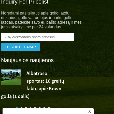
Inquiry For Pricelist
Norėdami pasiteirauti apie golfo lazdų
rinkinius, golfo vairuotojus ir parkų golfo
lazdas, pateikite savo el. pašto adresą ir mes
jums atsakysime per 24 valandas.
Naujausios naujienos
Albatroso
Albatroso
sportas: 10 greitų
sportinis
faktų apie Kown
džiaugsmas Wu Ashun
golfą (1 dalis)
pergale „Volvo China 
X