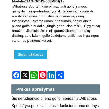
Modelis:TAG-GCHS-008MRH(T)
„Albatross Sports“, kaip pirmaujanti golfo įrangos
gamykla ir eksportuotoja, yra skirta klientams suteikti
aukštos kokybės produktus už prieinamą kainą.
Integruotas universalumas ir našumas, nerūdijančio
plieno golfo hibridai sujungia geriausias miškų ir lygintuvų
bruožus. Jie siūlo išskirtinį ilgaamžiškumą ir aptakų
dizainą, suteikdami golfo žaidėjams patikimus ir galingus
variantus įvairiems kursui.
Siųsti užklausą
Facebook
X
WhatsApp
Pinterest
LinkedIn
Share
Prekės aprašymas
Šis nerūdijančio plieno golfo hibridai iš „Albatross
Sports“ yra puikus stiliaus ir funkcionalumo derinys