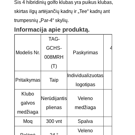
Šis 4 hibridinių golfo klubas yra puikus klubas,
skirtas ilgų artėjančių kadrų ir „Tee“ kadrų ant
trumpesnių „Par-4“ skylių.
Informacija apie produktą.
TAG-
GCHS-
4 hibridinis
Modelis Nr.
Paskyrimas
008MRH
klubas
(T)
Individualizuotas
Pritaikymas
Taip
Taip
logotipas
Klubo
Nerūdijantis
Veleno
galvos
Grafita
plienas
medžiaga
medžiaga
Moq
300 vnt
Spalva
Raudon
Veleno