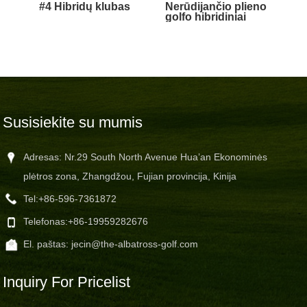
#4 Hibridų klubas
Nerūdijančio plieno
golfo hibridiniai
miškai
Susisiekite su mumis
Adresas: Nr.29 South North Avenue Hua’an Ekonominės
plėtros zona, Zhangdžou, Fujian provincija, Kinija
Tel:
+86-596-7361872
Telefonas:
+86-19959282676
El. paštas:
jecin@the-albatross-golf.com
Inquiry For Pricelist