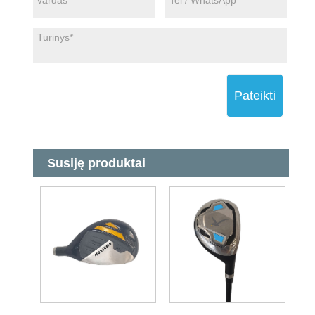
Pateikti
Susiję produktai