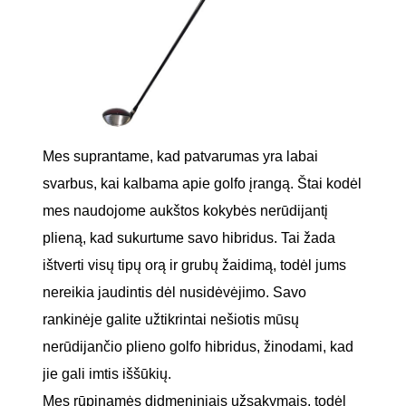
Mes suprantame, kad patvarumas yra labai
svarbus, kai kalbama apie golfo įrangą. Štai kodėl
mes naudojome aukštos kokybės nerūdijantį
plieną, kad sukurtume savo hibridus. Tai žada
ištverti visų tipų orą ir grubų žaidimą, todėl jums
nereikia jaudintis dėl nusidėvėjimo. Savo
rankinėje galite užtikrintai nešiotis mūsų
nerūdijančio plieno golfo hibridus, žinodami, kad
jie gali imtis iššūkių.
Mes rūpinamės didmeniniais užsakymais, todėl