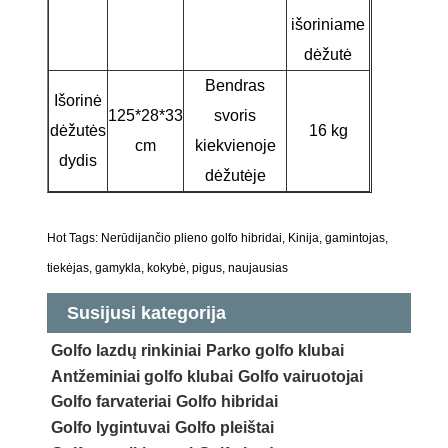
išoriniame
dėžutė
Bendras
Išorinė
125*28*33
svoris
dėžutės
16 kg
cm
kiekvienoje
dydis
dėžutėje
Hot Tags: Nerūdijančio plieno golfo hibridai, Kinija, gamintojas,
tiekėjas, gamykla, kokybė, pigus, naujausias
Susijusi kategorija
Golfo lazdų rinkiniai
Parko golfo klubai
Antžeminiai golfo klubai
Golfo vairuotojai
Golfo farvateriai
Golfo hibridai
Golfo lygintuvai
Golfo pleištai