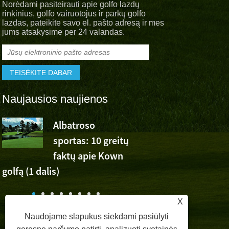
Norėdami pasiteirauti apie golfo lazdų
rinkinius, golfo vairuotojus ir parkų golfo
lazdas, pateikite savo el. pašto adresą ir mes
jums atsakysime per 24 valandas.
Naujausios naujienos
Albatroso
Albatroso
sportas: 10 greitų
sportinis
faktų apie Kown
džiaugsmas Wu Ashun
golfą (1 dalis)
pergale „Volvo China 
X
Naudojame slapukus siekdami pasiūlyti