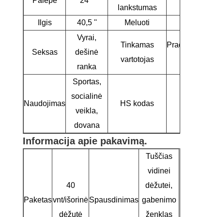
Palėpė
24 °
R
lankstumas
Ilgis
40,5 ''
Meluoti
61,5 °
Vyrai,
Tinkamas
Pradedantysis/
Seksas
dešinė
vartotojas
golfo žaid
ranka
Sportas,
socialinė
Naudojimas
HS kodas
9506310
veikla,
dovana
Informacija apie pakavimą.
Tuščias
vidinei
40
dėžutei,
Paketas
vnt/išorinė
Spausdinimas
gabenimo
dėžutė
ženklas