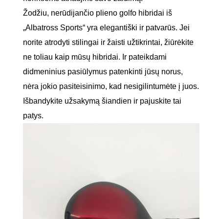
Žodžiu, nerūdijančio plieno golfo hibridai iš
„Albatross Sports“ yra elegantiški ir patvarūs. Jei
norite atrodyti stilingai ir žaisti užtikrintai, žiūrėkite
ne toliau kaip mūsų hibridai. Ir pateikdami
didmeninius pasiūlymus patenkinti jūsų norus,
nėra jokio pasiteisinimo, kad nesigilintumėte į juos.
Išbandykite užsakymą šiandien ir pajuskite tai
patys.