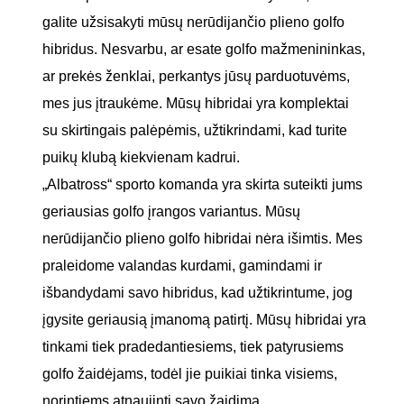
galite užsisakyti mūsų nerūdijančio plieno golfo
hibridus. Nesvarbu, ar esate golfo mažmenininkas,
ar prekės ženklai, perkantys jūsų parduotuvėms,
mes jus įtraukėme. Mūsų hibridai yra komplektai
su skirtingais palėpėmis, užtikrindami, kad turite
puikų klubą kiekvienam kadrui.
„Albatross“ sporto komanda yra skirta suteikti jums
geriausias golfo įrangos variantus. Mūsų
nerūdijančio plieno golfo hibridai nėra išimtis. Mes
praleidome valandas kurdami, gamindami ir
išbandydami savo hibridus, kad užtikrintume, jog
įgysite geriausią įmanomą patirtį. Mūsų hibridai yra
tinkami tiek pradedantiesiems, tiek patyrusiems
golfo žaidėjams, todėl jie puikiai tinka visiems,
norintiems atnaujinti savo žaidimą.